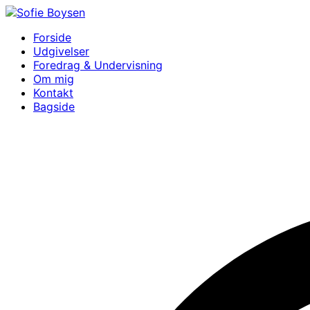
Videre
til
Sofie Boysen
Forfatter
Forside
indhold
Udgivelser
Foredrag & Undervisning
Om mig
Kontakt
Bagside